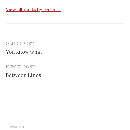
View all posts by forte →
OLDER POST
Post
You know what
navigation
NEWER POST
Between Lines
Search
for: