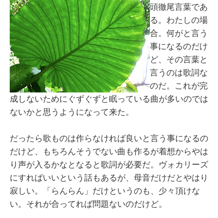
頭徹尾言葉であ
る。わたしの場
合。何がと言う
事になるのだけ
ど、その言葉と
言うのは歌詞な
のだ。これが完
成しないためにぐずぐずと眠っている曲が多いのでは
ないかと思うようになって来た。
だったら歌ものは作らなければ良いと言う事になるの
だけど、もちろんそうでない曲も作るが着想からやは
り声が入るかなとなると歌詞が必要だ。ヴォカリーズ
にすればいいという話もあるが、母音だけだとやはり
寂しい。「らんらん」だけというのも、少々頂けな
い。それが合ってれば問題ないのだけど。