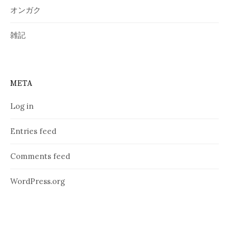
オンガク
雑記
META
Log in
Entries feed
Comments feed
WordPress.org