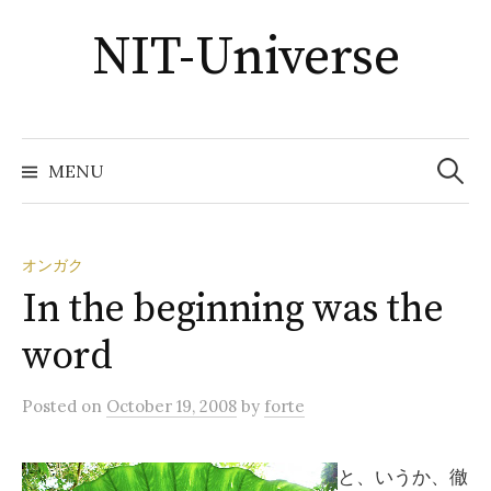
Skip
NIT-Universe
to
content
Search
for:
MENU
オンガク
In the beginning was the
word
Posted
on
October 19, 2008
by
forte
と、いうか、徹