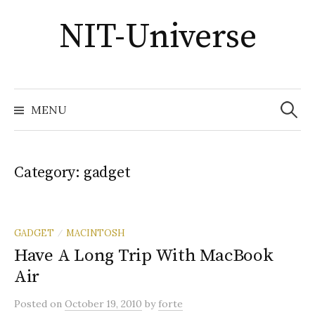
Skip
NIT-Universe
to
content
Search
for:
MENU
Category:
gadget
GADGET
MACINTOSH
/
Have A Long Trip With MacBook
Air
Posted
on
October 19, 2010
by
forte