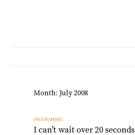
Skip
to
content
Month:
July 2008
PROGRAMING
I can’t wait over 20 seconds