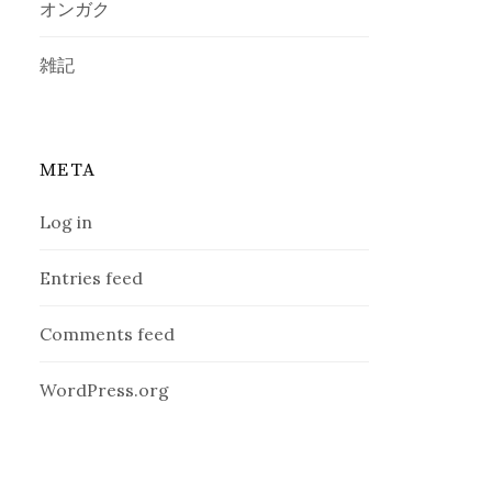
オンガク
雑記
META
Log in
Entries feed
Comments feed
WordPress.org